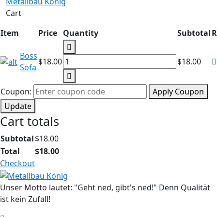
Metallbau König
Cart
Item
Price
Quantity
Subtotal
R
Boss
Boss
Sofa
$
18.00
$
18.00
Sofa
quantity
Coupon:
Apply Coupon
Update
Cart totals
Subtotal
$
18.00
Total
$
18.00
Checkout
Unser Motto lautet: "Geht ned, gibt's ned!" Denn Qualität
ist kein Zufall!