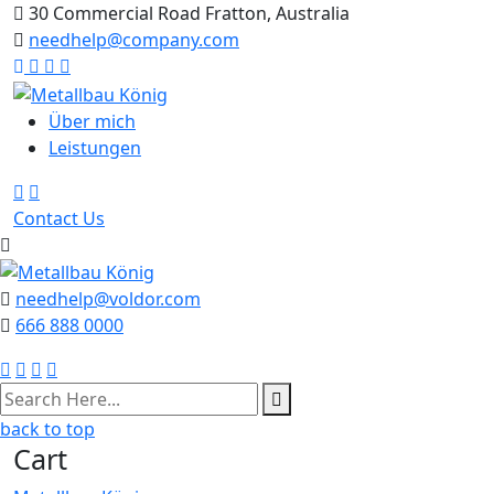
Skip
30 Commercial Road Fratton, Australia
to
needhelp@company.com
content
Über mich
Leistungen
Contact Us
needhelp@voldor.com
666 888 0000
back to top
Cart